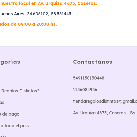
nuestro local en Av. Urquiza 4673, Caseros.
Buenos Aires -34.606102,-58.561443
dos de 09:00 a 20:00 hs.
gorías
Contactános
5491158130448
1156084956
 Regalos Distintos?
tiendaregalosdistintos@gmail
as
Av. Urquiza 4673, Caseros - Bs
s de pago
 a todo el país